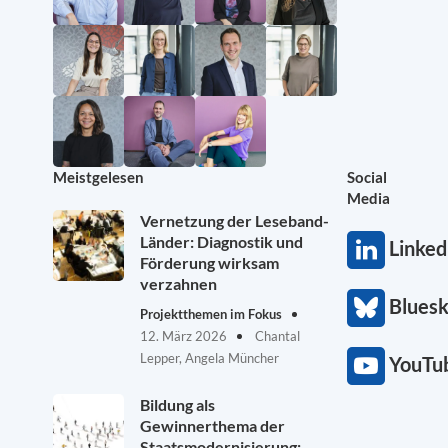
Meistgelesen
Social
Media
Vernetzung der Leseband-
Länder: Diagnostik und
Linked
Förderung wirksam
verzahnen
Blues
Projektthemen im Fokus
12. März 2026
Chantal
Lepper, Angela Müncher
YouTu
Bildung als
Gewinnerthema der
Staatsmodernisierung: