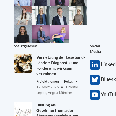
Meistgelesen
Social
Media
Vernetzung der Leseband-
Länder: Diagnostik und
Linked
Förderung wirksam
verzahnen
Blues
Projektthemen im Fokus
12. März 2026
Chantal
Lepper, Angela Müncher
YouTu
Bildung als
Gewinnerthema der
Staatsmodernisierung: