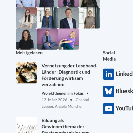
Meistgelesen
Social
Media
Vernetzung der Leseband-
Länder: Diagnostik und
Linked
Förderung wirksam
verzahnen
Blues
Projektthemen im Fokus
12. März 2026
Chantal
Lepper, Angela Müncher
YouTu
Bildung als
Gewinnerthema der
Staatsmodernisierung: