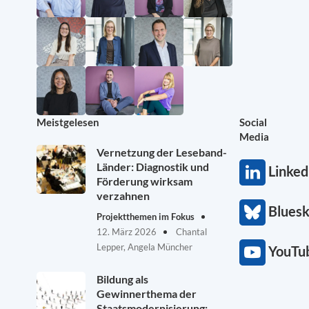
Meistgelesen
Social
Media
Vernetzung der Leseband-
Länder: Diagnostik und
Linked
Förderung wirksam
verzahnen
Blues
Projektthemen im Fokus
12. März 2026
Chantal
Lepper, Angela Müncher
YouTu
Bildung als
Gewinnerthema der
Staatsmodernisierung: