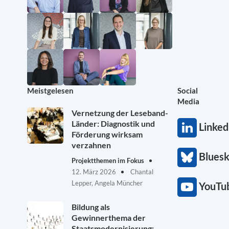
Meistgelesen
Social
Media
Vernetzung der Leseband-
Länder: Diagnostik und
Linked
Förderung wirksam
verzahnen
Blues
Projektthemen im Fokus
12. März 2026
Chantal
Lepper, Angela Müncher
YouTu
Bildung als
Gewinnerthema der
Staatsmodernisierung: