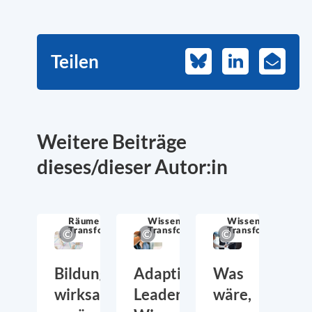
Teilen
Bluesky
LinkedIn
E-
Mail
Weitere Beiträge
dieses/dieser Autor:in
Räume für
Wissen über
Wissen über
Transformation
Transformation
Transformation
Bildung
Adaptive
Was
wirksam
Leadership:
wäre,