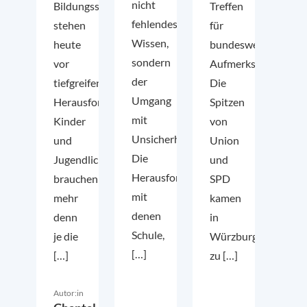
nicht
Bildungssysteme
Treffen
fehlendes
stehen
für
Wissen,
heute
bundesweite
sondern
vor
Aufmerksamkeit.
der
tiefgreifenden
Die
Umgang
Herausforderungen.
Spitzen
mit
Kinder
von
Unsicherheit.
und
Union
Die
Jugendliche
und
Herausforderungen,
brauchen
SPD
mit
mehr
kamen
denen
denn
in
Schule,
je die
Würzburg
[…]
[…]
zu […]
Autor:in