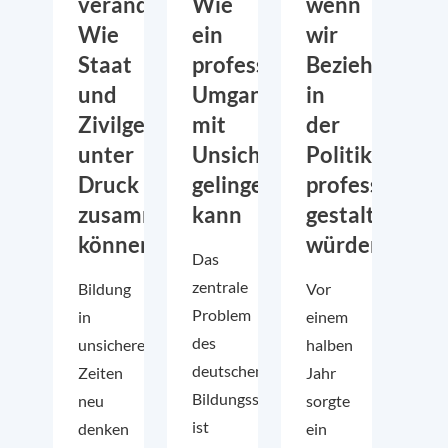
verändern:
Wie
wenn
Wie
ein
wir
Staat
professioneller
Beziehungen
und
Umgang
in
Zivilgesellschaft
mit
der
unter
Unsicherheit
Politik
Druck
gelingen
professionell
zusammenarbeiten
kann
gestalten
können
würden?
Das
zentrale
Bildung
Vor
Problem
in
einem
des
unsicheren
halben
deutschen
Zeiten
Jahr
Bildungssystems
neu
sorgte
ist
denken
ein