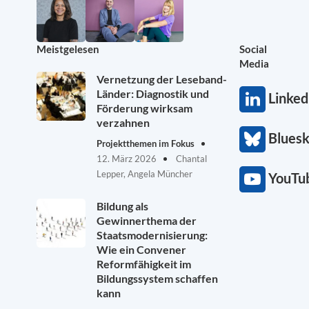
Meistgelesen
Social
Media
Vernetzung der Leseband-
Länder: Diagnostik und
Linked
Förderung wirksam
verzahnen
Blues
Projektthemen im Fokus
12. März 2026
Chantal
Lepper, Angela Müncher
YouTu
Bildung als
Gewinnerthema der
Staatsmodernisierung:
Wie ein Convener
Reformfähigkeit im
Bildungssystem schaffen
kann