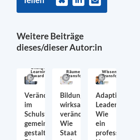
Teilen
Mail
Weitere Beiträge
dieses/dieser Autor:in
Change
Learning
Räume für
Wissen über
Award
Transformation
Transformation
Veränderung
Bildung
Adaptive
im
wirksam
Leadership:
Schulsystem
verändern:
Wie
gemeinsam
Wie
ein
gestalten:
Staat
professionelle