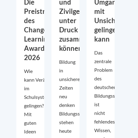
Die
und
Umgang
Preisträger:innen
Zivilgesellschaft
mit
des
unter
Unsicherheit
Change
Druck
gelingen
Learning
zusammenarbeiten
kann
Awards
können
Das
2026
zentrale
Bildung
Problem
in
Wie
des
unsicheren
kann Veränderung
deutschen
Zeiten
im
Bildungssystems
neu
Schulsystem wirklich
ist
denken
gelingen?
nicht
Bildungssysteme
Mit
fehlendes
stehen
guten
Wissen,
heute
Ideen