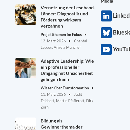
Media
Vernetzung der Leseband-
Länder: Diagnostik und
Linked
Förderung wirksam
verzahnen
Blues
Projektthemen im Fokus
12. März 2026
Chantal
Lepper, Angela Müncher
YouTu
Adaptive Leadership: Wie
ein professioneller
Umgang mit Unsicherheit
gelingen kann
Wissen über Transformation
11. März 2026
Judit
Teichert, Martin Pfafferott, Dirk
Zorn
Bildung als
Gewinnerthema der