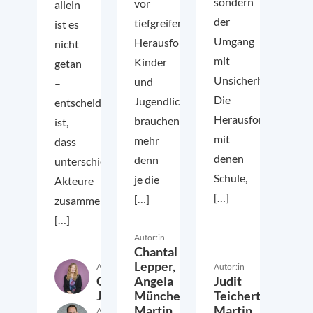
sondern
vor
allein
der
tiefgreifenden
ist es
Umgang
Herausforderungen.
nicht
mit
Kinder
getan
Unsicherheit.
und
–
Die
Jugendliche
entscheidend
Herausforderungen,
brauchen
ist,
mit
mehr
dass
denen
denn
unterschiedliche
Schule,
je die
Akteure
[…]
[…]
zusammenarbeiten
[…]
Autor:in
Chantal
Lepper,
Autor:in
Autor:in
Charlotte
Angela
Judit
Jost
Müncher,
Teichert,
Martin
Martin
Autor:in