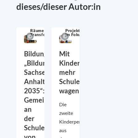
dieses/dieser Autor:in
Räume für
Projektthemen
Transformation
im Fokus
Bildungskonferenz
Mit
„Bildungsland
Kindern
Sachsen-
mehr
Anhalt
Schule
2035“:
wagen
Gemeinsam
Die
an
zweite
der
Kinderperspektivenstudie „Lernen
Schule
aus
von