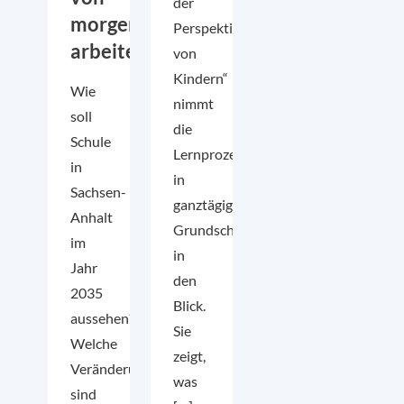
der
morgen
Perspektive
arbeiten
von
Kindern“
Wie
nimmt
soll
die
Schule
Lernprozesse
in
in
Sachsen-
ganztägigen
Anhalt
Grundschulen
im
in
Jahr
den
2035
Blick.
aussehen?
Sie
Welche
zeigt,
Veränderungen
was
sind