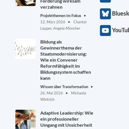
Förderung wirksam
verzahnen
Blues
Projektthemen im Fokus
12. März 2026
Chantal
Lepper, Angela Müncher
YouTu
Bildung als
Gewinnerthema der
Staatsmodernisierung:
Wie ein Convener
Reformfähigkeit im
Bildungssystem schaffen
kann
Wissen über Transformation
26. Mai 2026
Michaela
Wintrich
Adaptive Leadership: Wie
ein professioneller
Umgang mit Unsicherheit